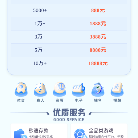
的期待。本文将从四个方面详细分析这条消息的重要
性及其可能带来的影响。
1、老詹回归骑士意义重大
勒布朗·詹姆斯作为NBA历史上最具影响力的球员之
一，他的每一次动向都备受瞩目。此次他计划在骑士
进行告别巡演，意味着他对克里夫兰这座城市、这支
球队以及他的职业生涯所经历的一切有着深厚的感
情。自从2018年离开骑士以来，詹姆斯一直以湖人队
为主，但他与骑士之间的纽带始终未曾断裂。
对于许多骑士球迷来说，勒布朗·詹姆斯是他们记忆中
最辉煌时代的象征。他在2016年带领球队夺得总冠
军，更是为城市带来了久违的荣耀。因此，此次告别
巡演不仅是个人职业生涯的一次总结，更是一种情感